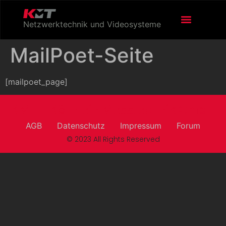
Netzwerktechnik und Videosysteme
MailPoet-Seite
[mailpoet_page]
KMT - Köhnlein Messtechnik GmbH
AGB
Datenschutz
Impressum
Forum
© 2023 All Rights Reserved