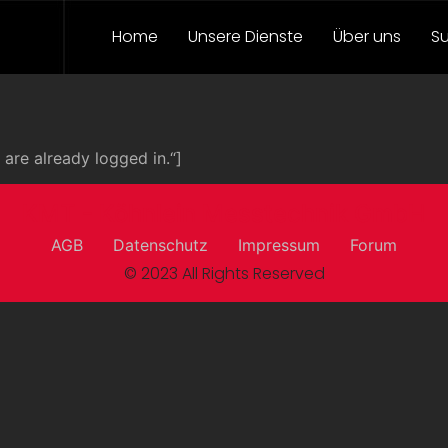
Home
Unsere Dienste
Über uns
S
re already logged in.“]
KMT - Köhnlein Messtechnik GmbH
AGB
Datenschutz
Impressum
Forum
© 2023 All Rights Reserved